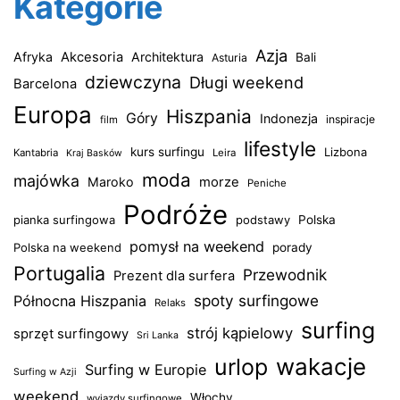
Kategorie
Azja
Afryka
Akcesoria
Architektura
Bali
Asturia
dziewczyna
Długi weekend
Barcelona
Europa
Hiszpania
Góry
Indonezja
inspiracje
film
lifestyle
kurs surfingu
Lizbona
Kantabria
Leira
Kraj Basków
moda
majówka
Maroko
morze
Peniche
Podróże
pianka surfingowa
podstawy
Polska
pomysł na weekend
Polska na weekend
porady
Portugalia
Przewodnik
Prezent dla surfera
spoty surfingowe
Północna Hiszpania
Relaks
surfing
strój kąpielowy
sprzęt surfingowy
Sri Lanka
wakacje
urlop
Surfing w Europie
Surfing w Azji
weekend
Włochy
wyjazdy surfingowe