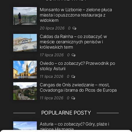
Monsanto w Lizbonie – zielone płuca
miasta i opuszczona restauracja z
widokiem
20 lipca 2026
0
Caldas da Rainha – co zobaczyć w
mieście ceramicznych penisów i
królewskich term
17 lipca 2026
0
Oviedo – co zobaczyć? Przewodnik po
stolicy Asturii
11 lipca 2026
0
Cangas de Onís zwiedzanie – most,
Covadonga i brama do Picos de Europa
11 lipca 2026
0
POPULARNE POSTY
Asturia – co zobaczyć? Góry, plaże i
zielona Hiszpania