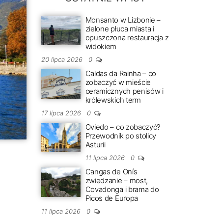
Monsanto w Lizbonie –
zielone płuca miasta i
opuszczona restauracja z
widokiem
20 lipca 2026
0
Caldas da Rainha – co
zobaczyć w mieście
ceramicznych penisów i
królewskich term
17 lipca 2026
0
Oviedo – co zobaczyć?
Przewodnik po stolicy
Asturii
11 lipca 2026
0
Cangas de Onís
zwiedzanie – most,
Covadonga i brama do
Picos de Europa
11 lipca 2026
0