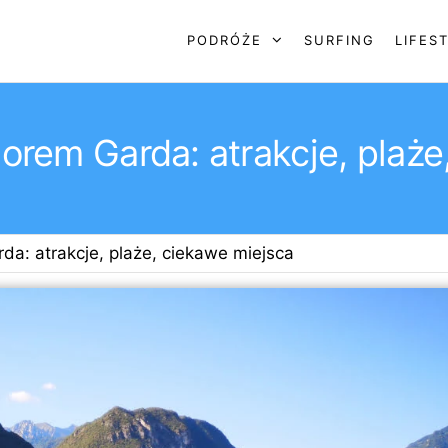
PODRÓŻE
SURFING
LIFES
orem Garda: atrakcje, plaże
a: atrakcje, plaże, ciekawe miejsca