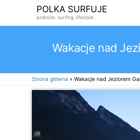
Przejdź
POLKA SURFUJE
do
podróże. surfing. lifestyle.
treści
Wakacje nad Jezi
Strona główna
»
Wakacje nad Jeziorem Gard