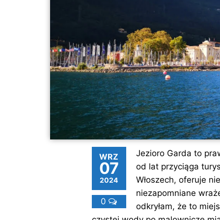
Jezioro Garda to pra
WRZ
07
od lat przyciąga tury
Włoszech, oferuje ni
2024
niezapomniane wraże
0
odkryłam, że to miej
czystej wody po malownicze mia