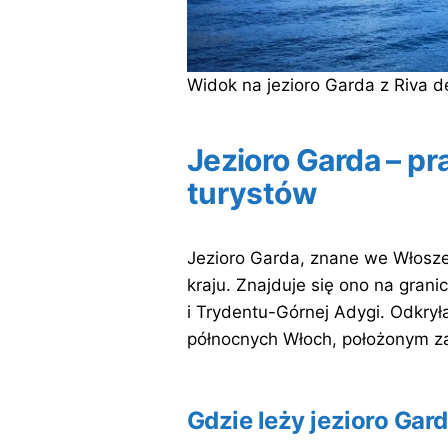
Widok na jezioro Garda z Riva d
Jezioro Garda – pr
turystów
Jezioro Garda, znane we Włoszec
kraju. Znajduje się ono na grani
i Trydentu-Górnej Adygi. Odkrył
północnych Włoch, położonym za
Gdzie leży jezioro Gar