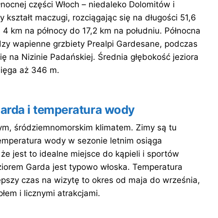
łnocnej części Włoch – niedaleko Dolomitów i
 kształt maczugi, rozciągając się na długości 51,6
 4 km na północy do 17,2 km na południu. Północna
ędzy wapienne grzbiety Prealpi Gardesane, podczas
ę na Nizinie Padańskiej. Średnia głębokość jeziora
sięga aż 346 m.
arda i temperatura wody
nym, śródziemnomorskim klimatem. Zimy są tu
 Temperatura wody w sezonie letnim osiąga
e jest to idealne miejsce do kąpieli i sportów
iorem Garda jest typowo włoska. Temperatura
pszy czas na wizytę to okres od maja do września,
łem i licznymi atrakcjami.