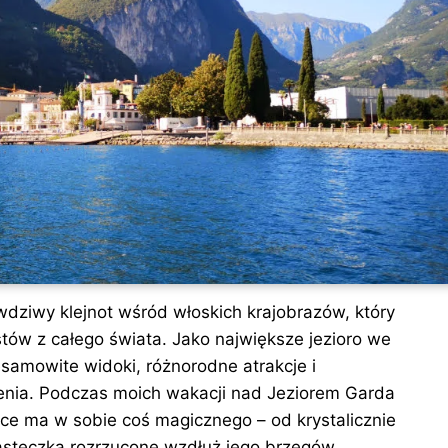
wdziwy klejnot wśród włoskich krajobrazów, który
stów z całego świata. Jako największe jezioro we
esamowite widoki, różnorodne atrakcje i
nia. Podczas moich wakacji nad Jeziorem Garda
sce ma w sobie coś magicznego – od krystalicznie
steczka rozrzucone wzdłuż jego brzegów.