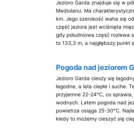
Jezioro Garda znajduje się w pó
Mediolanu. Ma charakterystyczny
km. Jego szerokość waha się od
część jeziora jest wciśnięta mi
gdy południowa część rozlewa si
to 133,3 m, a najgłębszy punkt 
Pogoda nad jeziorem G
Jezioro Garda cieszy się łagod
łagodne, a lata ciepłe i suche.
przyjemne 22-24°C, co sprawia, ż
wodnych. Latem pogoda nad jez
powietrza osiąga 25-30°C. Najle
kiedy to możemy cieszyć się ciep