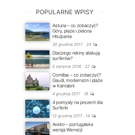
POPULARNE WPISY
Asturia – co zobaczyć?
Góry, plaże i zielona
Hiszpania
30 grudnia 2017
24
Dlaczego rekiny atakują
surferów?
5 sierpnia 2018
22
Comillas – co zobaczyć?
Gaudí, modernizm i plaże
w Kantabrii
4 grudnia 2017
18
4 pomysły na prezent dla
Surferki
12 grudnia 2017
14
Aveiro – portugalska
wersja Wenecji