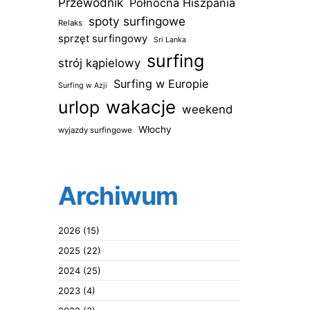
Przewodnik
Północna Hiszpania
spoty surfingowe
Relaks
sprzęt surfingowy
Sri Lanka
surfing
strój kąpielowy
Surfing w Europie
Surfing w Azji
wakacje
urlop
weekend
Włochy
wyjazdy surfingowe
Archiwum
2026
(15)
2025
(22)
2024
(25)
2023
(4)