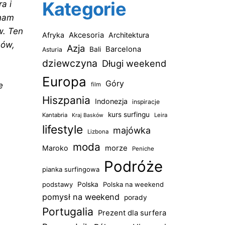
Kategorie
a i
tnam
w. Ten
Afryka
Akcesoria
Architektura
nów,
Azja
Barcelona
Bali
Asturia
dziewczyna
Długi weekend
Europa
Góry
e
film
Hiszpania
Indonezja
inspiracje
kurs surfingu
Kantabria
Leira
Kraj Basków
lifestyle
majówka
Lizbona
moda
Maroko
morze
Peniche
Podróże
pianka surfingowa
podstawy
Polska
Polska na weekend
pomysł na weekend
porady
Portugalia
Prezent dla surfera