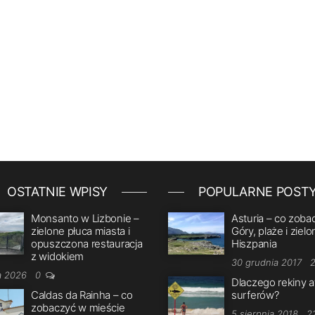
OSTATNIE WPISY
POPULARNE POST
Monsanto w Lizbonie –
Asturia – co zoba
zielone płuca miasta i
Góry, plaże i zielo
opuszczona restauracja
Hiszpania
z widokiem
30 grudnia 2017
ca 2026
0
Dlaczego rekiny a
Caldas da Rainha – co
surferów?
zobaczyć w mieście
5 sierpnia 2018
2