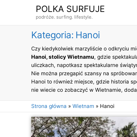
Przejdź
POLKA SURFUJE
do
podróże. surfing. lifestyle.
treści
Kategoria:
Hanoi
Czy kiedykolwiek marzyliście o odkryciu mi
Hanoi, stolicy Wietnamu
, gdzie spektaku
uliczkach, napotkasz spektakularne świątyn
Nie można przegapić szansy na spróbowani
Hanoi to również miejsce, gdzie historia 
nie wiecie co zobaczyć w Wietnamie, dodajci
Strona główna
»
Wietnam
»
Hanoi