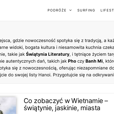
PODRÓŻE
SURFING
LIFES
ejsca, gdzie nowoczesność spotyka się z tradycją, a ka
larne widoki, bogata kultura i niesamowita kuchnia cze
ie, takie jak
Świątynia Literatury
, i tętniące życiem ta
e autentycznych dań, takich jak
Pho
czy
Banh Mi
, któ
spotyka się z nowoczesnością, oferując niezapomniane d
e do swojej listy Hanoi. Przygotujcie się na odkrywanie 
Co zobaczyć w Wietnamie –
świątynie, jaskinie, miasta