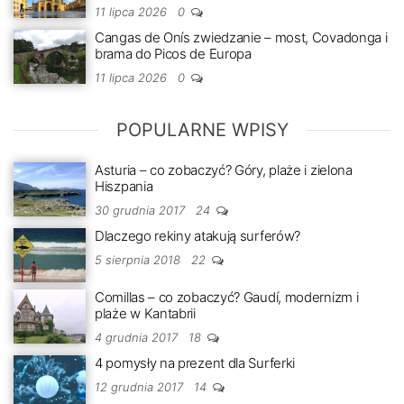
11 lipca 2026
0
Cangas de Onís zwiedzanie – most, Covadonga i
brama do Picos de Europa
11 lipca 2026
0
POPULARNE WPISY
Asturia – co zobaczyć? Góry, plaże i zielona
Hiszpania
30 grudnia 2017
24
Dlaczego rekiny atakują surferów?
5 sierpnia 2018
22
Comillas – co zobaczyć? Gaudí, modernizm i
plaże w Kantabrii
4 grudnia 2017
18
4 pomysły na prezent dla Surferki
12 grudnia 2017
14