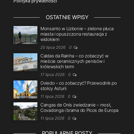
Polityka prywatności
OSTATNIE WPISY
Monsanto w Lizbonie – zielone płuca
miasta i opuszczona restauracja z
widokiem
20 lipca 2026
0
Caldas da Rainha – co zobaczyć w
mieście ceramicznych penisów i
królewskich term
17 lipca 2026
0
Oviedo – co zobaczyć? Przewodnik po
stolicy Asturii
11 lipca 2026
0
Cangas de Onís zwiedzanie – most,
Covadonga i brama do Picos de Europa
11 lipca 2026
0
POPULARNE POSTY