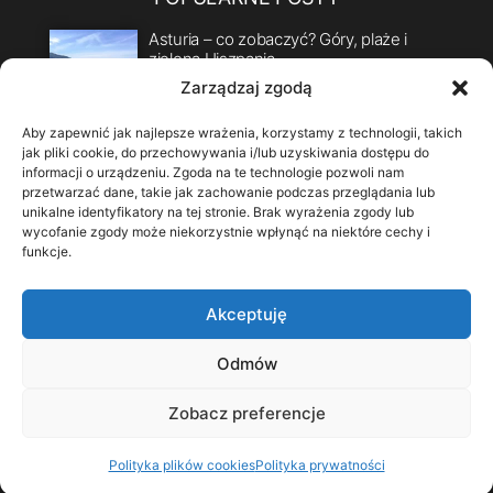
Asturia – co zobaczyć? Góry, plaże i
zielona Hiszpania
Zarządzaj zgodą
30 grudnia 2017
24
Dlaczego rekiny atakują surferów?
Aby zapewnić jak najlepsze wrażenia, korzystamy z technologii, takich
5 sierpnia 2018
22
jak pliki cookie, do przechowywania i/lub uzyskiwania dostępu do
informacji o urządzeniu. Zgoda na te technologie pozwoli nam
Comillas – co zobaczyć? Gaudí,
przetwarzać dane, takie jak zachowanie podczas przeglądania lub
modernizm i plaże w Kantabrii
unikalne identyfikatory na tej stronie. Brak wyrażenia zgody lub
wycofanie zgody może niekorzystnie wpłynąć na niektóre cechy i
4 grudnia 2017
18
funkcje.
4 pomysły na prezent dla Surferki
12 grudnia 2017
14
Akceptuję
ŚLEDŹ MNIE
Odmów
Zobacz preferencje
Polityka plików cookies
Polityka prywatności