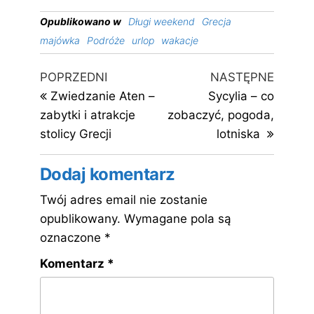
Opublikowano w
Długi weekend
Grecja
majówka
Podróże
urlop
wakacje
Nawigacja
Poprzedni
Następ
POPRZEDNI
NASTĘPNE
wpis
wpis
wpisu
Zwiedzanie Aten –
Sycylia – co
zabytki i atrakcje
zobaczyć, pogoda,
stolicy Grecji
lotniska
Dodaj komentarz
Twój adres email nie zostanie
opublikowany.
Wymagane pola są
oznaczone
*
Komentarz
*