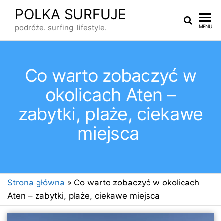
Przejdź
POLKA SURFUJE
do
podróże. surfing. lifestyle.
MENU
treści
Co warto zobaczyć w
okolicach Aten –
zabytki, plaże, ciekawe
miejsca
Strona główna
»
Co warto zobaczyć w okolicach
Aten – zabytki, plaże, ciekawe miejsca