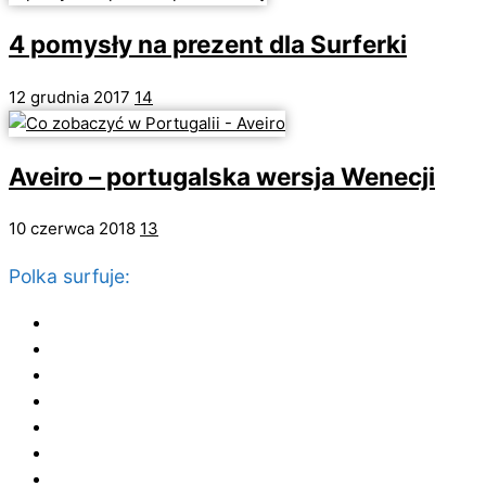
4 pomysły na prezent dla Surferki
12 grudnia 2017
14
Aveiro – portugalska wersja Wenecji
10 czerwca 2018
13
Polka surfuje:
Strona główna
Wyszytkie wpisy
Podróże
Surfing
Lifestyle
O mnie
Mapa strony