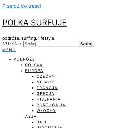
Przejdź do treści
POLKA SURFUJE
podróże. surfing. lifestyle.
SZUKAJ:
MENU
PODRÓŻE
POLSKA
EUROPA
CZECHY
NIEMCY
FRANCJA
GRECJA
HISZPANIA
PORTUGALIA
WŁOCHY
AZJA
BALI
INDONEZJA