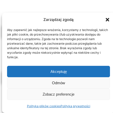
mieście ceramicznych penisów i
królewskich term
Zarządzaj zgodą
17 lipca 2026
0
Aby zapewnić jak najlepsze wrażenia, korzystamy z technologii, takich
jak pliki cookie, do przechowywania i/lub uzyskiwania dostępu do
informacji o urządzeniu. Zgoda na te technologie pozwoli nam
przetwarzać dane, takie jak zachowanie podczas przeglądania lub
Oviedo – co zobaczyć? Przewodnik po
unikalne identyfikatory na tej stronie. Brak wyrażenia zgody lub
wycofanie zgody może niekorzystnie wpłynąć na niektóre cechy i
stolicy Asturii
funkcje.
11 lipca 2026
0
Akceptuję
Odmów
Cangas de Onís zwiedzanie – most,
Zobacz preferencje
Covadonga i brama do Picos de Europa
Polityka plików cookies
Polityka prywatności