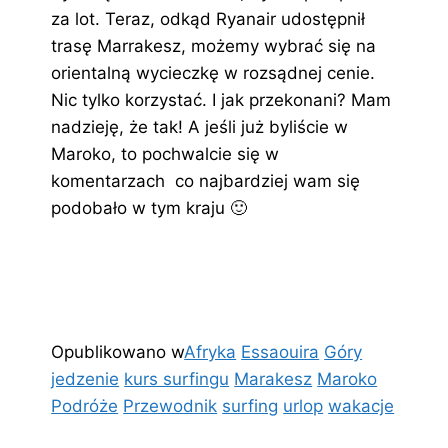
za lot. Teraz, odkąd Ryanair udostępnił
trasę Marrakesz, możemy wybrać się na
orientalną wycieczkę w rozsądnej cenie.
Nic tylko korzystać. I jak przekonani? Mam
nadzieję, że tak! A jeśli już byliście w
Maroko, to pochwalcie się w
komentarzach co najbardziej wam się
podobało w tym kraju 🙂
Opublikowano w
Afryka
Essaouira
Góry
jedzenie
kurs surfingu
Marakesz
Maroko
Podróże
Przewodnik
surfing
urlop
wakacje