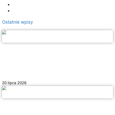
Polityka plików cookies (EU)
Polityka prywatności
Ostatnie wpisy
Monsanto w Lizbonie – zielone płuca
miasta i opuszczona restauracja z
widokiem
20 lipca 2026
0
Caldas da Rainha – co zobaczyć w