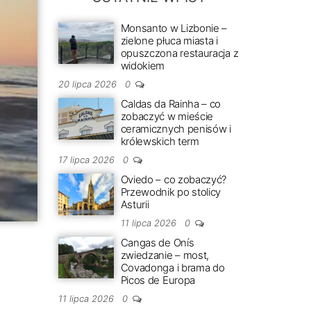
Monsanto w Lizbonie –
zielone płuca miasta i
opuszczona restauracja z
widokiem
20 lipca 2026
0
Caldas da Rainha – co
zobaczyć w mieście
ceramicznych penisów i
królewskich term
17 lipca 2026
0
Oviedo – co zobaczyć?
Przewodnik po stolicy
Asturii
11 lipca 2026
0
Cangas de Onís
zwiedzanie – most,
Covadonga i brama do
Picos de Europa
11 lipca 2026
0