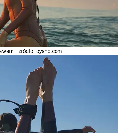
kawem | źródło: oysho.com