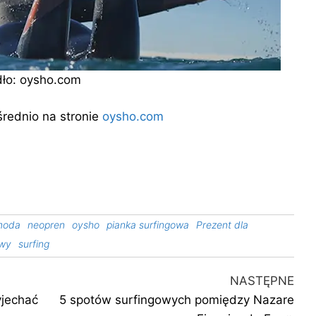
dło: oysho.com
średnio na stronie
oysho.com
moda
neopren
oysho
pianka surfingowa
Prezent dla
owy
surfing
Nas
NASTĘPNE
wpi
yjechać
5 spotów surfingowych pomiędzy Nazare