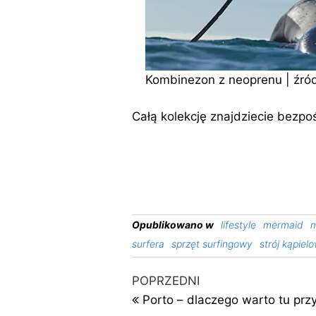
Kombinezon z neoprenu | źró
Całą kolekcję znajdziecie bezpo
Opublikowano w
lifestyle
mermaid
surfera
sprzęt surfingowy
strój kąpiel
Nawigacja
Poprzedni
POPRZEDNI
wpis
wpisu
Porto – dlaczego warto tu prz