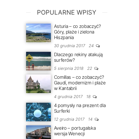
POPULARNE WPISY
Asturia – co zobaczyć?
Góry, plaże i zielona
Hiszpania
30 grudnia 2017
24
Dlaczego rekiny atakują
surferów?
5 sierpnia 2018
22
Comillas – co zobaczyć?
Gaudí, modernizm i plaże
w Kantabrii
4 grudnia 2017
18
4 pomysły na prezent dla
Surferki
12 grudnia 2017
14
Aveiro – portugalska
wersja Wenecji