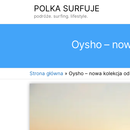
Przejdź
POLKA SURFUJE
do
podróże. surfing. lifestyle.
treści
Oysho – now
Strona główna
»
Oysho – nowa kolekcja o