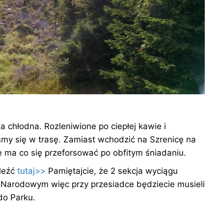
za chłodna. Rozleniwione po ciepłej kawie i
śmy się w trasę. Zamiast wchodzić na Szrenicę na
e ma co się przeforsować po obfitym śniadaniu.
leźć
tutaj>>
Pamiętajcie, że 2 sekcja wyciągu
 Narodowym więc przy przesiadce będziecie musieli
do Parku.