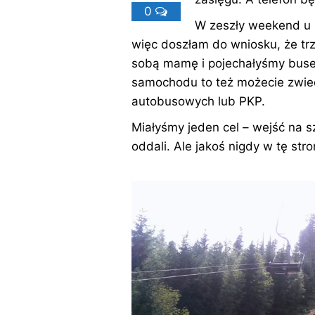
0
W zeszły weekend u 
więc doszłam do wniosku, że tr
sobą mamę i pojechałyśmy busem
samochodu to też możecie zwie
autobusowych lub PKP.
Miałyśmy jeden cel – wejść na s
oddali. Ale jakoś nigdy w tę str