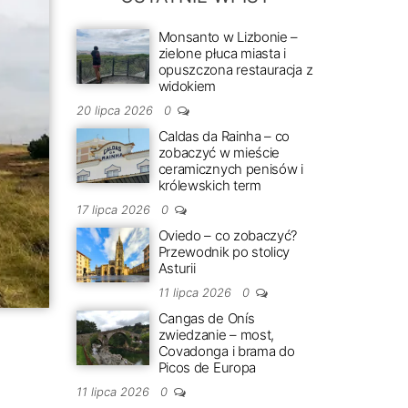
Monsanto w Lizbonie –
zielone płuca miasta i
opuszczona restauracja z
widokiem
20 lipca 2026
0
Caldas da Rainha – co
zobaczyć w mieście
ceramicznych penisów i
królewskich term
17 lipca 2026
0
Oviedo – co zobaczyć?
Przewodnik po stolicy
Asturii
11 lipca 2026
0
Cangas de Onís
zwiedzanie – most,
Covadonga i brama do
Picos de Europa
11 lipca 2026
0