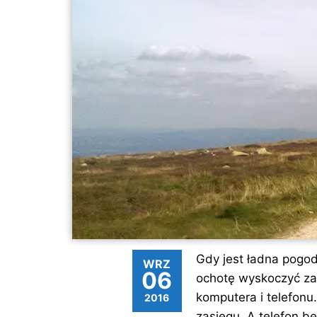
Gdy jest ładna pog
WRZ
06
ochotę wyskoczyć za 
komputera i telefonu.
2016
zasięgu. A telefon bę