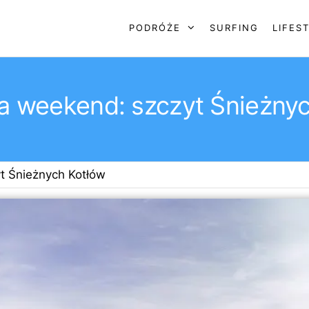
PODRÓŻE
SURFING
LIFES
a weekend: szczyt Śnieżny
t Śnieżnych Kotłów