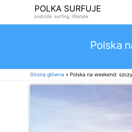
Przejdź
POLKA SURFUJE
do
podróże. surfing. lifestyle.
treści
Polska n
Strona główna
»
Polska na weekend: szczy