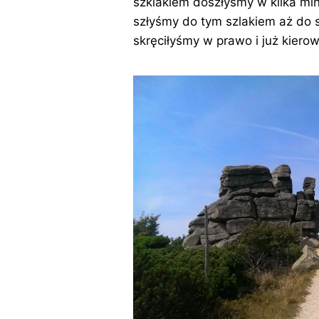
szklakiem doszłyśmy w kilka min
szłyśmy do tym szlakiem aż do 
skręciłyśmy w prawo i już kierow