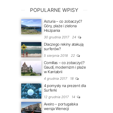
POPULARNE WPISY
Asturia – co zobaczyć?
Góry, plaże i zielona
Hiszpania
30 grudnia 2017
24
Dlaczego rekiny atakują
surferów?
5 sierpnia 2018
22
Comillas – co zobaczyć?
Gaudí, modernizm i plaże
w Kantabrii
4 grudnia 2017
18
4 pomysły na prezent dla
Surferki
12 grudnia 2017
14
Aveiro – portugalska
wersja Wenecji