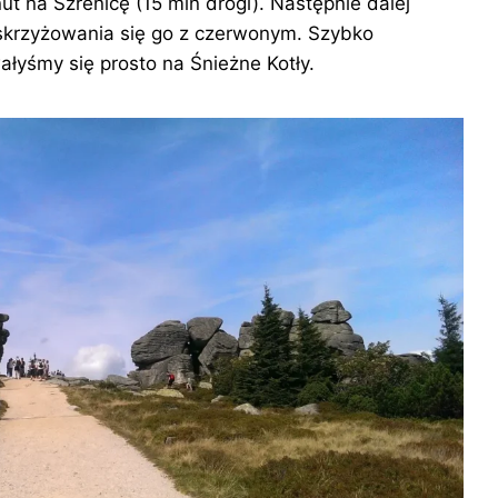
ut na Szrenicę (15 min drogi). Następnie dalej
skrzyżowania się go z czerwonym. Szybko
ałyśmy się prosto na Śnieżne Kotły.