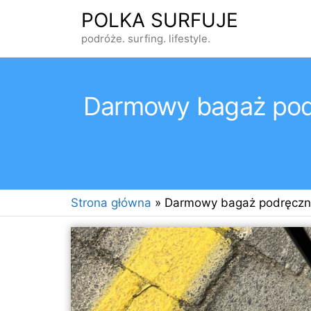
Przejdź
POLKA SURFUJE
do
podróże. surfing. lifestyle.
treści
Darmowy bagaż podr
Strona główna
»
Darmowy bagaż podręczny