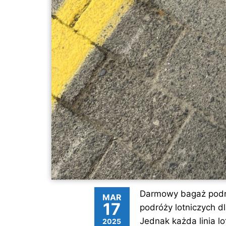
Darmowy bagaż podrę
MAR
17
podróży lotniczych d
Jednak każda linia l
2025