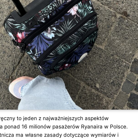
czny to jeden z najważniejszych aspektów
la ponad 16 milionów pasażerów Ryanaira w Polsce.
otnicza ma własne zasady dotyczące wymiarów i