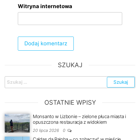
Witryna internetowa
SZUKAJ
Szukaj:
OSTATNIE WPISY
Monsanto w Lizbonie – zielone płuca miasta i
opuszczona restauracja z widokiem
20 lipca 2026
0
Caldas da Rainha – co zobaczyć w mieście