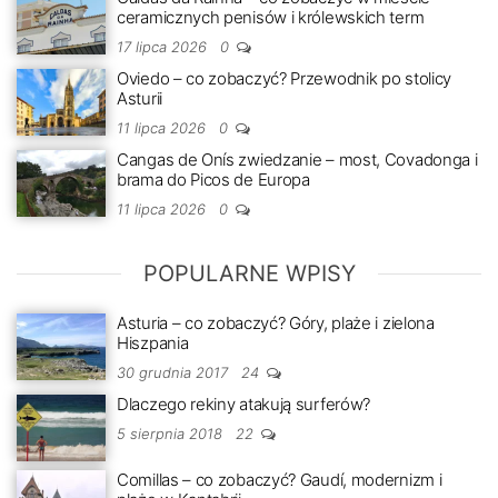
ceramicznych penisów i królewskich term
17 lipca 2026
0
Oviedo – co zobaczyć? Przewodnik po stolicy
Asturii
11 lipca 2026
0
Cangas de Onís zwiedzanie – most, Covadonga i
brama do Picos de Europa
11 lipca 2026
0
POPULARNE WPISY
Asturia – co zobaczyć? Góry, plaże i zielona
Hiszpania
30 grudnia 2017
24
Dlaczego rekiny atakują surferów?
5 sierpnia 2018
22
Comillas – co zobaczyć? Gaudí, modernizm i