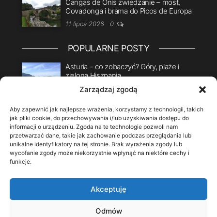
Cangas de Onís zwiedzanie – most,
Covadonga i brama do Picos de Europa
11 lipca 2026
0
POPULARNE POSTY
Asturia – co zobaczyć? Góry, plaże i
zielona Hiszpania
30 grudnia 2017
24
Zarządzaj zgodą
Dlaczego rekiny atakują surferów?
Aby zapewnić jak najlepsze wrażenia, korzystamy z technologii, takich
5 sierpnia 2018
22
jak pliki cookie, do przechowywania i/lub uzyskiwania dostępu do
informacji o urządzeniu. Zgoda na te technologie pozwoli nam
Comillas – co zobaczyć? Gaudí,
przetwarzać dane, takie jak zachowanie podczas przeglądania lub
modernizm i plaże w Kantabrii
unikalne identyfikatory na tej stronie. Brak wyrażenia zgody lub
wycofanie zgody może niekorzystnie wpłynąć na niektóre cechy i
4 grudnia 2017
18
funkcje.
4 pomysły na prezent dla Surferki
12 grudnia 2017
14
Akceptuję
ŚLEDŹ MNIE
Odmów